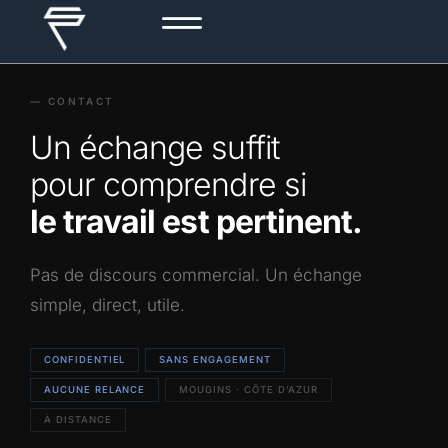
— CONTACT
Un échange suffit
pour comprendre si
le travail est pertinent.
Pas de discours commercial. Un échange
simple, direct, utile.
CONFIDENTIEL
SANS ENGAGEMENT
AUCUNE RELANCE
MOUGINS · CÔTE D’AZUR
À DISTANCE