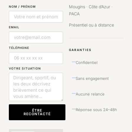
Mougins · Côte d’Azur ·
NOM / PRÉNOM
PACA
Présentiel ou à distance
EMAIL
TÉLÉPHONE
GARANTIES
—
Confidentiel
VOTRE SITUATION
—
Sans engagement
—
Aucune relance
—
Réponse sous 24–48h
ÊTRE
RECONTACTÉ