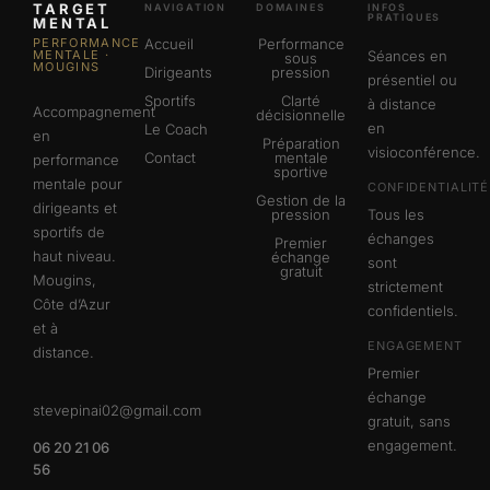
TARGET
NAVIGATION
DOMAINES
INFOS
PRATIQUES
MENTAL
PERFORMANCE
Accueil
Performance
MENTALE ·
Séances en
sous
MOUGINS
Dirigeants
pression
présentiel ou
Sportifs
Clarté
à distance
Accompagnement
décisionnelle
en
Le Coach
en
Préparation
visioconférence.
Contact
mentale
performance
sportive
mentale pour
CONFIDENTIALITÉ
Gestion de la
dirigeants et
pression
Tous les
sportifs de
échanges
Premier
haut niveau.
échange
sont
gratuit
Mougins,
strictement
Côte d’Azur
confidentiels.
et à
ENGAGEMENT
distance.
Premier
échange
stevepinai02@gmail.com
gratuit, sans
engagement.
06 20 21 06
56